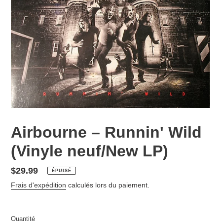
Airbourne – Runnin' Wild
(Vinyle neuf/New LP)
Prix
$29.99
ÉPUISÉ
normal
Frais d'expédition
calculés lors du paiement.
Quantité