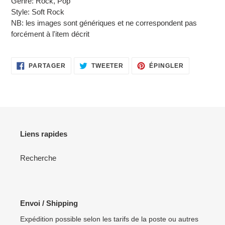
Genre: Rock, Pop
Style: Soft Rock
NB: les images sont génériques et ne correspondent pas
forcément à l'item décrit
PARTAGER
TWEETER
ÉPINGLER
PARTAGER
TWEETER
ÉPINGLER
SUR
SUR
SUR
FACEBOOK
TWITTER
PINTEREST
Liens rapides
Recherche
Envoi / Shipping
Expédition possible selon les tarifs de la poste ou autres