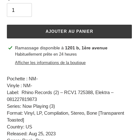
AJOUTER AU PANIER
Ajout
Ramassage disponible à
1201 b, 1ère avenue
d'un
Habituellement prête en 24 heures
produit
Afficher les informations de la boutique
à
votre
Pochette : NM-
panier
Vinyle : NM-
Label: Rhino Records (2) – RCV1 725388, Elektra –
081227819873
Series: Now Playing (3)
Format: Vinyl, LP, Compilation, Stereo, Bone [Transparent
Toasted]
Country: US
Released: Aug 25, 2023