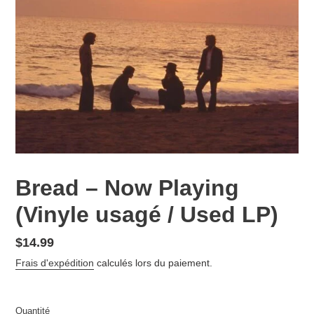
Bread – Now Playing
(Vinyle usagé / Used LP)
Prix
$14.99
normal
Frais d'expédition
calculés lors du paiement.
Quantité