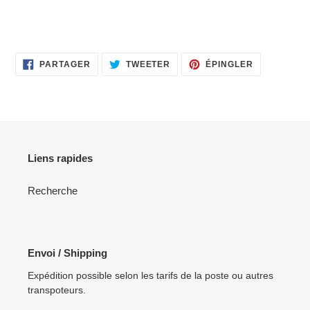
PARTAGER
TWEETER
ÉPINGLER
PARTAGER
TWEETER
ÉPINGLER
SUR
SUR
SUR
FACEBOOK
TWITTER
PINTEREST
Liens rapides
Recherche
Envoi / Shipping
Expédition possible selon les tarifs de la poste ou autres
transpoteurs.