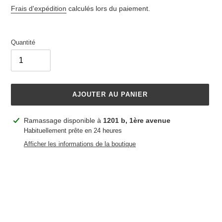
normal
Frais d'expédition
calculés lors du paiement.
Quantité
AJOUTER AU PANIER
Ajout
Ramassage disponible à
1201 b, 1ère avenue
d'un
Habituellement prête en 24 heures
produit
Afficher les informations de la boutique
à
votre
panier