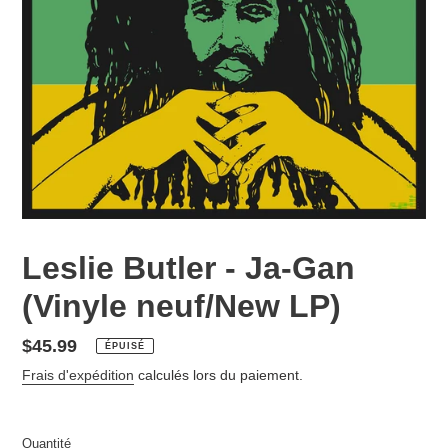
Leslie Butler - Ja-Gan
(Vinyle neuf/New LP)
Prix
$45.99
ÉPUISÉ
normal
Frais d'expédition
calculés lors du paiement.
Quantité