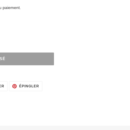
du paiement.
ISÉ
TWEETER
ÉPINGLER
ER
ÉPINGLER
SUR
SUR
TWITTER
PINTEREST