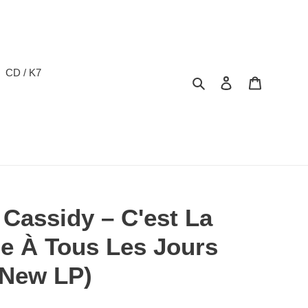
CD / K7
Rechercher
Se connecter
Panier
Cassidy – C'est La
e À Tous Les Jours
/New LP)