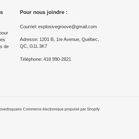
es
Pour nous joindre :
Courriel: explosivegroove@gmail.com
pour
Adresse: 1201 B, 1re Avenue, Québec,
des
QC, G1L 3K7
ns de
Téléphone: 418 990-2821
ovedisquaire
Commerce électronique propulsé par Shopify