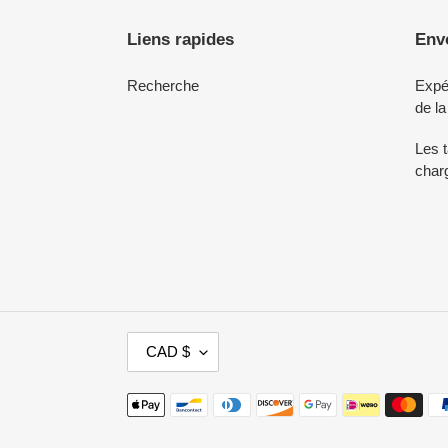
Liens rapides
Envo
Recherche
Expéd
de la
Les t
charg
D
CAD $
E
V
Moyens
I
de
S
paiement