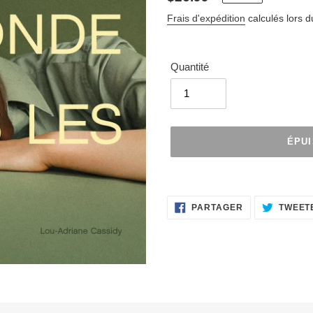
normal
Frais d'expédition
calculés lors 
Quantité
ÉPU
Ajout
d'un
PARTAGER
produit
PARTAGER
TWEET
SUR
FACEBOOK
à
votre
panier