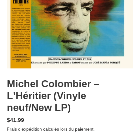
Michel Colombier –
L'Héritier (Vinyle
neuf/New LP)
Prix
$41.99
normal
Frais d'expédition
calculés lors du paiement.