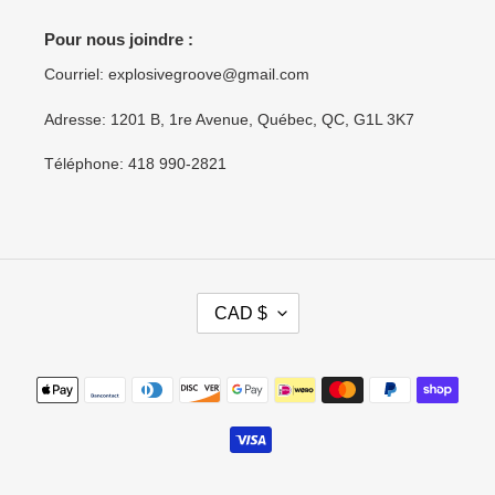
Pour nous joindre :
Courriel: explosivegroove@gmail.com
Adresse: 1201 B, 1re Avenue, Québec, QC, G1L 3K7
Téléphone: 418 990-2821
D
CAD $
E
V
I
Moyens
S
de
E
paiement