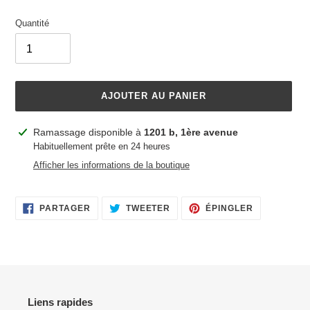
Quantité
AJOUTER AU PANIER
Ajout
Ramassage disponible à
1201 b, 1ère avenue
d'un
Habituellement prête en 24 heures
produit
Afficher les informations de la boutique
à
votre
panier
PARTAGER
TWEETER
ÉPINGLER
PARTAGER
TWEETER
ÉPINGLER
SUR
SUR
SUR
FACEBOOK
TWITTER
PINTEREST
Liens rapides