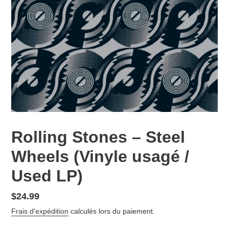
Rolling Stones – Steel
Wheels (Vinyle usagé /
Used LP)
Prix
$24.99
normal
Frais d'expédition
calculés lors du paiement.