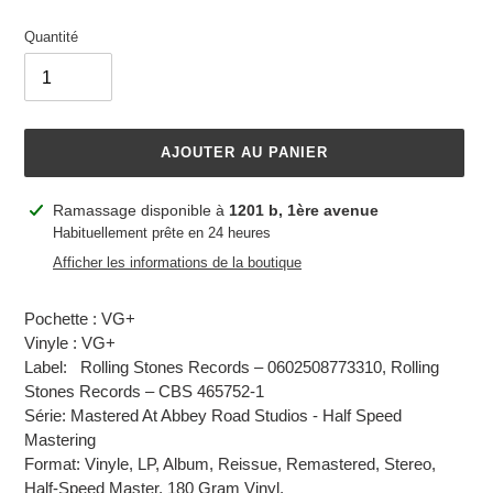
Quantité
AJOUTER AU PANIER
Ajout
Ramassage disponible à
1201 b, 1ère avenue
d'un
Habituellement prête en 24 heures
produit
Afficher les informations de la boutique
à
votre
Pochette : VG+
panier
Vinyle : VG+
Label: Rolling Stones Records – 0602508773310, Rolling
Stones Records – CBS 465752-1
Série: Mastered At Abbey Road Studios - Half Speed
Mastering
Format: Vinyle, LP, Album, Reissue, Remastered, Stereo,
Half-Speed Master. 180 Gram Vinyl.