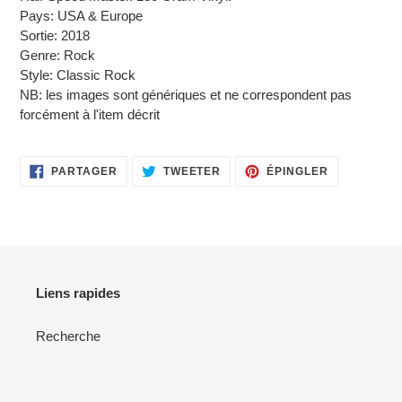
Pays: USA & Europe
Sortie: 2018
Genre: Rock
Style: Classic Rock
NB: les images sont génériques et ne correspondent pas
forcément à l'item décrit
PARTAGER
TWEETER
ÉPINGLER
PARTAGER
TWEETER
ÉPINGLER
SUR
SUR
SUR
FACEBOOK
TWITTER
PINTEREST
Liens rapides
Recherche