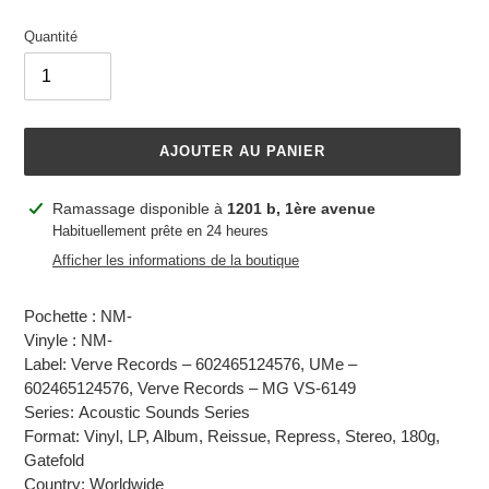
Quantité
AJOUTER AU PANIER
Ajout
Ramassage disponible à
1201 b, 1ère avenue
d'un
Habituellement prête en 24 heures
produit
Afficher les informations de la boutique
à
votre
Pochette : NM-
panier
Vinyle : NM-
Label: Verve Records – 602465124576, UMe –
602465124576, Verve Records – MG VS-6149
Series: Acoustic Sounds Series
Format: Vinyl, LP, Album, Reissue, Repress, Stereo, 180g,
Gatefold
Country: Worldwide