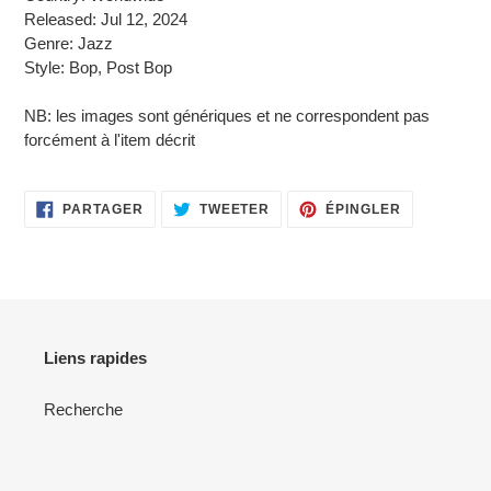
Released: Jul 12, 2024
Genre: Jazz
Style: Bop, Post Bop
NB: les images sont génériques et ne correspondent pas
forcément à l'item décrit
PARTAGER
TWEETER
ÉPINGLER
PARTAGER
TWEETER
ÉPINGLER
SUR
SUR
SUR
FACEBOOK
TWITTER
PINTEREST
Liens rapides
Recherche