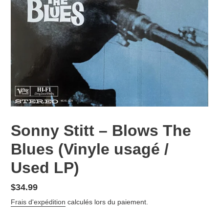
Sonny Stitt – Blows The
Blues (Vinyle usagé /
Used LP)
Prix
$34.99
normal
Frais d'expédition
calculés lors du paiement.