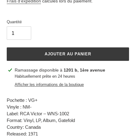
normal
Frais d'expédition
calculés lors du paiement.
Quantité
AJOUTER AU PANIER
Ajout
Ramassage disponible à
1201 b, 1ère avenue
d'un
Habituellement prête en 24 heures
produit
Afficher les informations de la boutique
à
votre
Pochette : VG+
panier
Vinyle : NM-
Label: RCA Victor – WNS-1002
Format: Vinyl, LP, Album, Gatefold
Country: Canada
Released: 1971