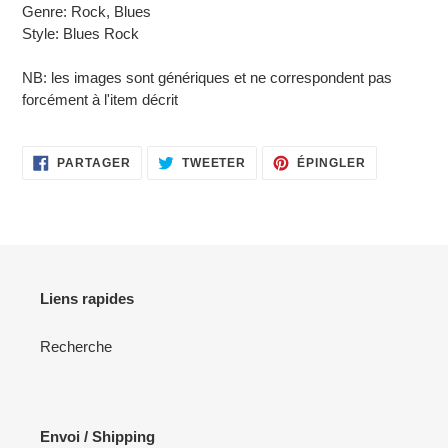
Genre: Rock, Blues
Style: Blues Rock
NB: les images sont génériques et ne correspondent pas
forcément à l'item décrit
PARTAGER
TWEETER
ÉPINGLER
PARTAGER
TWEETER
ÉPINGLER
SUR
SUR
SUR
FACEBOOK
TWITTER
PINTEREST
Liens rapides
Recherche
Envoi / Shipping