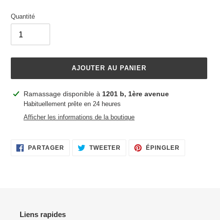
Quantité
AJOUTER AU PANIER
Ajout
Ramassage disponible à
1201 b, 1ère avenue
d'un
Habituellement prête en 24 heures
produit
Afficher les informations de la boutique
à
votre
panier
PARTAGER
TWEETER
ÉPINGLER
PARTAGER
TWEETER
ÉPINGLER
SUR
SUR
SUR
FACEBOOK
TWITTER
PINTEREST
Liens rapides