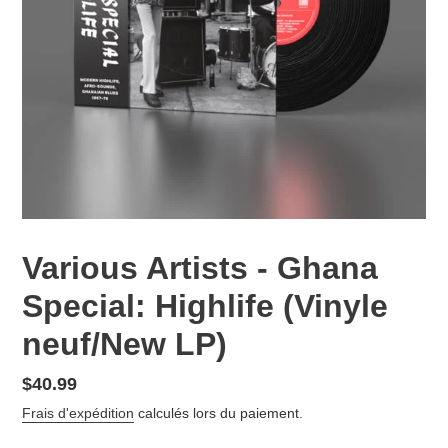
Various Artists - Ghana
Special: Highlife (Vinyle
neuf/New LP)
Prix
$40.99
normal
Frais d'expédition
calculés lors du paiement.