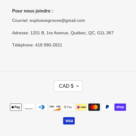
Pour nous joindre :
Courriel: explosivegroove@gmail.com
Adresse: 1201 B, 1re Avenue, Québec, QC, G1L 3K7
Téléphone: 418 990-2821
D
CAD $
E
V
I
Moyens
S
de
E
paiement